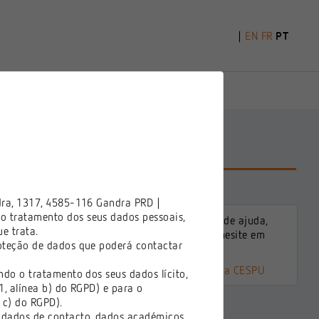
|
EN
FR
PT
ersitário
dra, 1317, 4585-116 Gandra PRD |
lo tratamento dos seus dados pessoais,
Caso necessite de ajuda,
nte para os ecrãs
e trata.
por favor não hesite em
oteção de dados que poderá contactar
contactar-nos:
Contactos da CESPU
do o tratamento dos seus dados lícito,
1, alínea b) do RGPD) e para o
 c) do RGPD).
 dados de contacto, dados académicos,