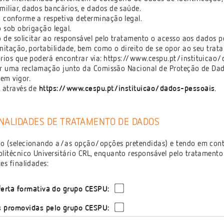
miliar, dados bancários, e dados de saúde.
onforme a respetiva determinação legal.
sob obrigação legal.
de solicitar ao responsável pelo tratamento o acesso aos dados p
imitação, portabilidade, bem como o direito de se opor ao seu trat
ários que poderá encontrar via:
https://www.cespu.pt/instituicao/
ar uma reclamação junto da Comissão Nacional de Proteção de Dad
dd-mm-aaaa
em vigor.
 através de
https://www.cespu.pt/instituicao/dados-pessoais
.
rança:
NALIDADES DE TRATAMENTO DE DADOS
ódigo
 audio
(selecionando a/as opção/opções pretendidas) e tendo em conta
litécnico Universitário CRL, enquanto responsável pelo tratamento
es finalidades:
s caracteres apresentados na imagem
erta formativa do grupo CESPU:
 promovidas pelo grupo CESPU:
o principal forma de contacto.