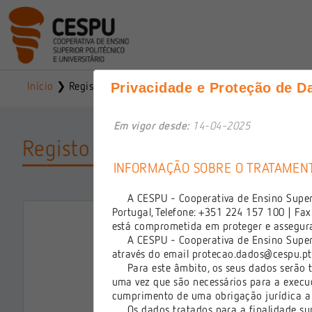
Início
Registo
Privacidade e Proteção de D
Em vigor desde:
14-04-2025
Registo On-line - Cooperativa de
INFORMAÇÃO SOBRE O TRATAMENT
A CESPU - Cooperativa de Ensino Superior
Portugal, Telefone: +351 224 157 100 | Fa
Por favor, indi
*
Registo:
está comprometida em proteger e assegurar
mais adequados
A CESPU - Cooperativa de Ensino Superior
Candidatura
através do email
protecao.dados@cespu.pt
Para este âmbito, os seus dados serão tr
*
Nome Completo:
uma vez que são necessários para a execuçã
cumprimento de uma obrigação jurídica a qu
*
Nacionalidade:
Os dados tratados para a finalidade sup