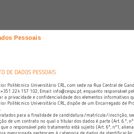
ados Pessoais
 Ensino Superior Politécnico e Univ
O DE DADOS PESSOAIS
 Politécnico Universitário CRL, com sede na Rua Central de Gan
x:+351 224 157 102, Email:
info@cespu.pt
, enquanto responsável pe
que os motivos do seu registo. Irá permitir encaminhá-lo directame
 a privacidade e confidencialidade dos elementos informativos qu
 após o registo:
 Politécnico Universitário CRL, dispõe de um Encarregado de Pr
 a Cursos
.
atados para a finalidade de candidatura/matrícula/inscrição, sen
o de um contrato no qual o titular dos dados é parte (Art. 6.º, nº
e o responsável pelo tratamento está sujeito (Art. 6º, nº1, aliena
ra mencionada pertencem à categoria de dados de identificação,