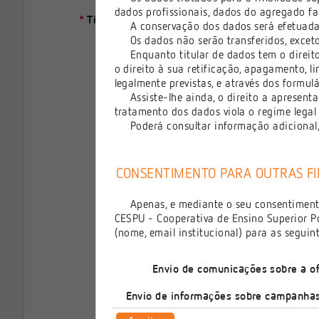
dados profissionais, dados do agregado fa
*
Tipo Documento Identificação:
A conservação dos dados será efetuada c
Os dados não serão transferidos, exceto 
*
País de Emissão:
Enquanto titular de dados tem o direito 
o direito à sua retificação, apagamento, l
*
N.º Identificação:
legalmente previstas, e através dos formul
Assiste-lhe ainda, o direito a apresent
tratamento dos dados viola o regime legal 
Data de Validade:
Poderá consultar informação adicional,
Código de segu
CONSENTIMENTO PARA OUTRAS FI
Obter novo c
Obter versão
Apenas, e mediante o seu consentimento 
CESPU - Cooperativa de Ensino Superior Po
(nome, email institucional) para as seguint
*
Código de segurança:
Digite todos o
Envio de comunicações sobre a of
*
E-mail:
Envio de informações sobre campanhas
Será usado com